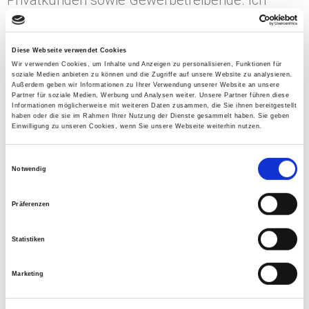
Privatkunden sowie Gewerbetreibende. Ich
freue mich der Ansprechpartner bei allen
Fragen rund um die Versicherungswelt zu sein.
Diese Webseite verwendet Cookies
Wir verwenden Cookies, um Inhalte und Anzeigen zu personalisieren, Funktionen für
soziale Medien anbieten zu können und die Zugriffe auf unsere Website zu analysieren.
Möchtest auch du die Vorteile eines freien
Außerdem geben wir Informationen zu Ihrer Verwendung unserer Website an unsere
Partner für soziale Medien, Werbung und Analysen weiter. Unsere Partner führen diese
Informationen möglicherweise mit weiteren Daten zusammen, die Sie ihnen bereitgestellt
Versicherungsmaklers nutzen?
haben oder die sie im Rahmen Ihrer Nutzung der Dienste gesammelt haben. Sie geben
Einwilligung zu unseren Cookies, wenn Sie unsere Webseite weiterhin nutzen.
Dann freue ich mich über deine
Kontaktaufnahme!
E
Notwendig
i
n
Hier kontaktieren
Präferenzen
w
i
Statistiken
l
l
Marketing
i
g
u