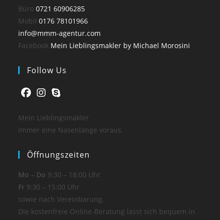
Büro
0721 60906285
Mobil
0176 78101966
info@mmm-agentur.com
Facebook
Mein Lieblingsmakler by Michael Morosini
Follow Us
Mein Lieblingsmakler
immer eine Nasenlänge voraus.
Öffnungszeiten
Mo – Do
9:30 – 18:00 Uhr
Fr
9:30 – 15:00 Uhr
sowie nach Vereinbarung.
Die kostenfreie Online-Beratung lässt sich bequem in