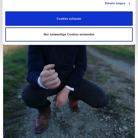
Details zeigen
n
g
Cookies zulassen
s
a
Nur notwendige Cookies verwenden
u
s
w
a
h
l